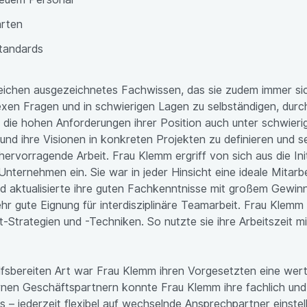
rten
tandards
eichen ausgezeichnetes Fachwissen, das sie zudem immer sich
xen Fragen und in schwierigen Lagen zu selbständigen, durc
ie die hohen Anforderungen ihrer Position auch unter schwi
und ihre Visionen in konkreten Projekten zu definieren und se
rvorragende Arbeit. Frau Klemm ergriff von sich aus die Initi
Unternehmen ein. Sie war in jeder Hinsicht eine ideale Mitarbe
d aktualisierte ihre guten Fachkenntnisse mit großem Gewinn
 gute Eignung für interdisziplinäre Teamarbeit. Frau Klemm h
rategien und -Techniken. So nutzte sie ihre Arbeitszeit mit 
ilfsbereiten Art war Frau Klemm ihren Vorgesetzten eine wert
nen Geschäftspartnern konnte Frau Klemm ihre fachlich und 
 – jederzeit flexibel auf wechselnde Ansprechpartner einstel