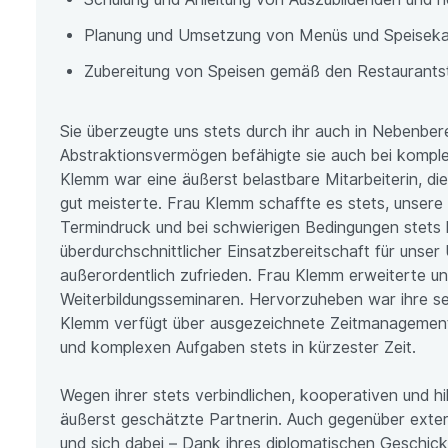
Planung und Umsetzung von Menüs und Speiseka
Zubereitung von Speisen gemäß den Restaurants
Sie überzeugte uns stets durch ihr auch in Nebenber
Abstraktionsvermögen befähigte sie auch bei komple
Klemm war eine äußerst belastbare Mitarbeiterin, d
gut meisterte. Frau Klemm schaffte es stets, unsere 
Termindruck und bei schwierigen Bedingungen stets he
überdurchschnittlicher Einsatzbereitschaft für unser 
außerordentlich zufrieden. Frau Klemm erweiterte un
Weiterbildungsseminaren. Hervorzuheben war ihre sehr
Klemm verfügt über ausgezeichnete Zeitmanagement-St
und komplexen Aufgaben stets in kürzester Zeit.
Wegen ihrer stets verbindlichen, kooperativen und h
äußerst geschätzte Partnerin. Auch gegenüber exter
und sich dabei – Dank ihres diplomatischen Geschicks