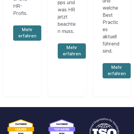
und
pps und
HR-
welche
was HR
Profis.
Best
jetzt
Practic
beachte
es
Mehr
n muss.
erfahren
aktuell
führend
Mehr
sind.
erfahren
Mehr
erfahren