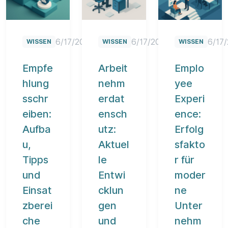
6/17/2025
6/17/2025
6/17
WISSEN
WISSEN
WISSEN
Empfe
Arbeit
Emplo
hlung
nehm
yee
sschr
erdat
Experi
eiben:
ensch
ence:
Aufba
utz:
Erfolg
u,
Aktuel
sfakto
Tipps
le
r für
und
Entwi
moder
Einsat
cklun
ne
zberei
gen
Unter
che
und
nehm