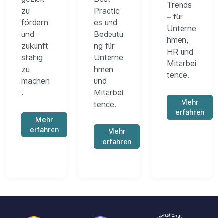
Trends
zu
Practic
– für
fördern
es und
Unterne
und
Bedeutu
hmen,
zukunft
ng für
HR und
sfähig
Unterne
Mitarbei
zu
hmen
tende.
machen
und
.
Mitarbei
Mehr
tende.
erfahren
Mehr
erfahren
Mehr
erfahren