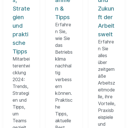
s,
ahme
und
Strate
n &
Zukun
gien
Tipps
ft der
Erfahre
und
Arbeit
n Sie,
prakti
swelt
wie Sie
Erfahre
sche
das
n Sie
Tipps
Betriebs
alles
Mitarbei
klima
über
terentwi
nachhal
zeitgem
cklung
tig
äße
2024:
verbess
Arbeitsz
Trends,
ern
eitmode
Strategi
können.
lle, ihre
en und
Praktisc
Vorteile,
Tipps,
he
Praxisb
um
Tipps,
eispiele
Teams
aktuelle
und
gezielt
Best