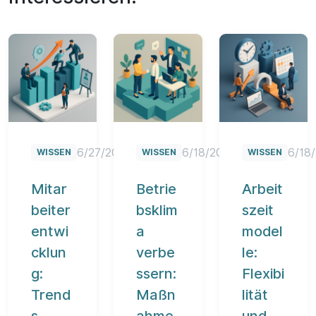
Mitarbeiterentwicklung: Trends, Strategien und praktisch
Betriebsklima verbessern: Maßnahme
Arbeitszeitmodelle
6/27/2025
6/18/2025
6/18
WISSEN
WISSEN
WISSEN
Mitar
Betrie
Arbeit
beiter
bsklim
szeit
entwi
a
model
cklun
verbe
le:
g:
ssern:
Flexibi
Trend
Maßn
lität